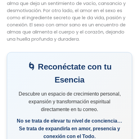
alma que deja un sentimiento de vacío, cansancio y
desmotivación. Por otro lado, el amor en el sexo es
como el ingrediente secreto que le da vida, pasión y
conexión. El sexo con amor sano es un encuentro de
almas que alimenta el cuerpo y el corazón, dejando
una huella profunda y duradera.
🌀 Reconéctate con tu
Esencia
Descubre un espacio de crecimiento personal,
expansión y transformación espiritual
directamente en tu correo.
No se trata de elevar tu nivel de conciencia…
Se trata de expandirla en amor, presencia y
conexión con el Todo.