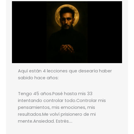
Aquí están 4 lecciones que desearía haber
sabido hace años:
Tengo 45 años.Pasé hasta mis 33
intentando controlar todo.Controlar mis
pensamientos, mis emociones, mis
resultados.Me volví prisionero de mi
mente.Ansiedad. Estrés….