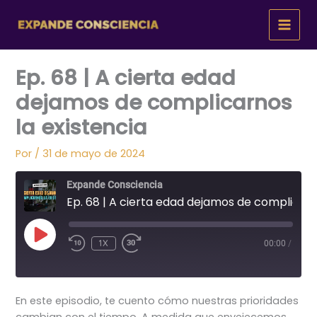
Ir
al
contenido
Ep. 68 | A cierta edad
dejamos de complicarnos
la existencia
Por
/
31 de mayo de 2024
Expande Consciencia
Ep. 68 | A cierta edad dejamos de complicarnos la existencia
REPRODUCIR
1X
00:00
/
EPISODIO
En este episodio, te cuento cómo nuestras prioridades