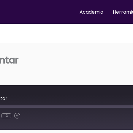
Academia
Herrami
ntar
ntar
1X