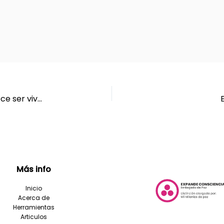
Ep. 65 | Como darte cuenta que ese amor merece ser vivido
Más info
Inicio
Acerca de
Herramientas
Articulos