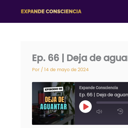
Ir
al
contenido
Ep. 66 | Deja de agua
Por
/
14 de mayo de 2024
Expande Consciencia
Ep. 66 | Deja de agua
REPRODUCIR
EPISODIO