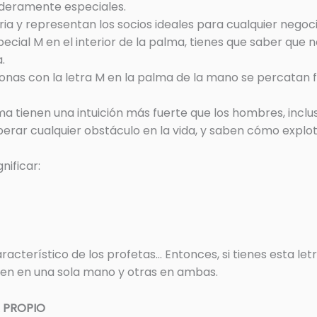
aderamente especiales.
ria y representan los socios ideales para cualquier negoci
pecial M en el interior de la palma, tienes que saber que
.
personas con la letra M en la palma de la mano se percatan
lma tienen una intuición más fuerte que los hombres, inclu
erar cualquier obstáculo en la vida, y saben cómo explot
nificar:
aracterístico de los profetas… Entonces, si tienes esta l
enen en una sola mano y otras en ambas.
R PROPIO