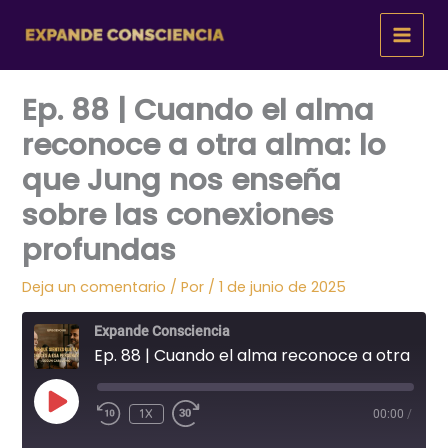
Ir
al
contenido
Ep. 88 | Cuando el alma
reconoce a otra alma: lo
que Jung nos enseña
sobre las conexiones
profundas
Deja un comentario
/ Por
/
1 de junio de 2025
Expande Consciencia
Ep. 88 | Cuando el alma reconoce a otra alma: lo que Jung nos enseña sobre las conexiones profundas
REPRODUCIR
1X
00:00
/
EPISODIO