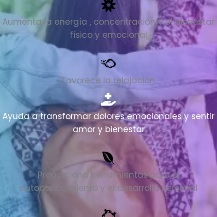
Aumenta la energía , concentración y el bienestar
físico y emocional
Favorece la relajación
Ayuda a transformar dolores emocionales y sentir
amor y bienestar
Proporciona herramientas para el
autoconocimiento y el desarrollo personal