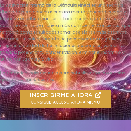
La
Activación Interna de la Glándula Pineal
es una técnica
diseñada para conectar nuestra mente y nuestro cuerpo y
lograr un equilibrio, para usar todo nuestro potencial y vivir
cada momento de manera más consciente. Conciencia que
te traerá como resultados tomar decisiones más asertivas,
fortalecer tu salud, liberarte de pensamientos negativos,
mejorar la calidad de tus relaciones personales, vencer tus
miedos, potenciar tu concentración, eliminar el insomnio y
aumentar tu energía vital.
Una práctica indispensable para sobrellevar las exigencias
que la vida nos presenta.
INSCRIBIRME AHORA
CONSIGUE ACCESO AHORA MISMO