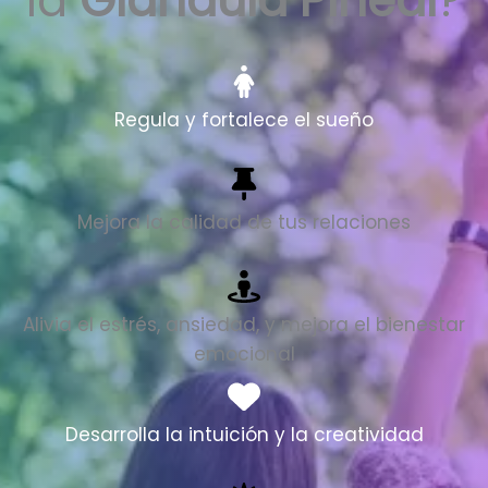
la
Glándula Pineal
?
Regula y fortalece el sueño
Mejora la calidad de tus relaciones
Alivia el estrés, ansiedad, y mejora el bienestar
emocional
Desarrolla la intuición y la creatividad