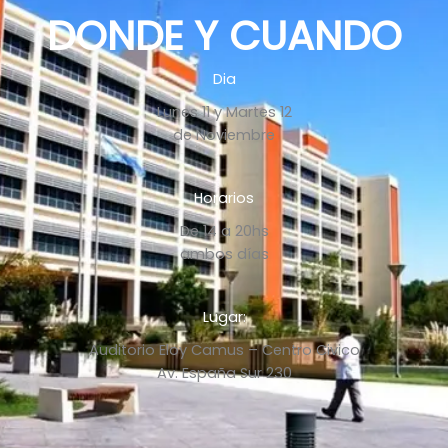
DONDE Y CUANDO
Dia
Lunes 11 y Martes 12
de Noviembre
Horarios
De 14 a 20hs
ambos días
Lugar:
Auditorio Eloy Camus – Centro Civico
Av. España Sur 230