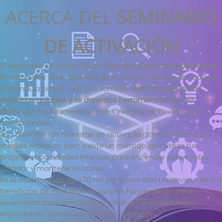
ACERCA DEL
SEMINARIO
DE ACTIVACIÓN
El Seminario se desarrolla en
2 jornadas de forma presencial
.
En estos dos días, aprenderás no sólo la teoría para activar
la glándula pineal, sino que también
haremos ejercicios
prácticos guiados y te daremos herramientas de uso
diario
que rápidamente puedes integrar en tu vida para
transformarla.
Son distintas las maneras de activar la glándula pineal por
medios externos, pero existe un método que utiliza tus
propias capacidades internas para encender este centro
creador y mantenerlo activo.
En el mundo, más de 400 mil personas dan testimonio de los
beneficios de esta técnica que les ha permitido crear
escenarios más armónicos y positivos a su alrededor,
impactando constructivamente sus vidas.