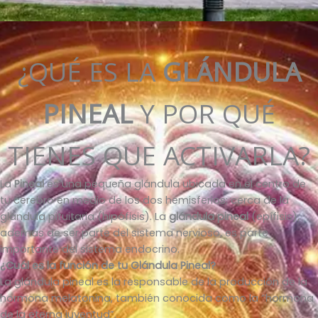
¿QUÉ ES LA
GLÁNDULA
PINEAL
Y POR QUÉ
TIENES QUE ACTIVARLA?
La
Pineal
es una pequeña glándula ubicada en el centro de
tu cerebro en medio de los dos hemisferios; cerca de la
glándula pituitaria (hipófisis). La
glándula pineal
(epífisis),
además de ser parte del sistema nervioso, es parte
importante del sistema endocrino.
¿Cuál es la función de tu Glándula Pineal?
La glándula pineal es la responsable de la producción de la
hormona melatonina, también conocida como la “hormona
de la eterna juventud”.