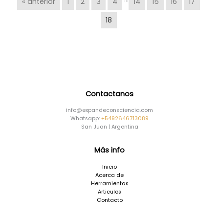
« anterior
1
2
3
4
14
15
16
17
18
Contactanos
info@expandeconsciencia.com
Whatsapp:
+5492646713089
San Juan | Argentina
Más info
Inicio
Acerca de
Herramientas
Articulos
Contacto