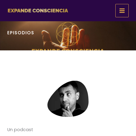
Ir
al
contenido
EPISODIOS
Un podcast