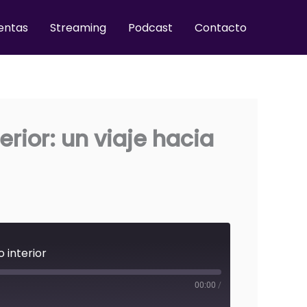
entas
Streaming
Podcast
Contacto
erior: un viaje hacia
o interior
00:00
/