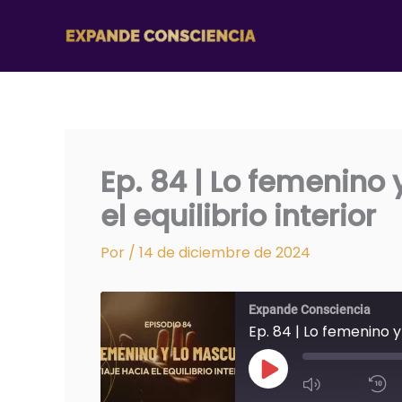
Ir
al
contenido
Ep. 84 | Lo femenino 
el equilibrio interior
Por
/
14 de diciembre de 2024
Expande Consciencia
Ep. 84 | Lo femenino y 
REPRODUCIR
EPISODIO