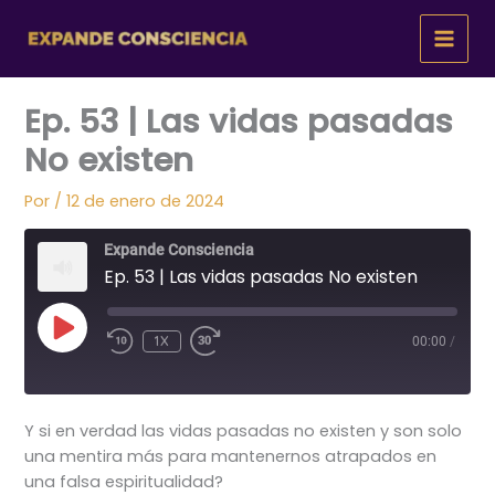
Ir
al
contenido
Ep. 53 | Las vidas pasadas
No existen
Por
/
12 de enero de 2024
Expande Consciencia
Ep. 53 | Las vidas pasadas No existen
REPRODUCIR
1X
00:00
/
EPISODIO
Y si en verdad las vidas pasadas no existen y son solo
una mentira más para mantenernos atrapados en
una falsa espiritualidad?