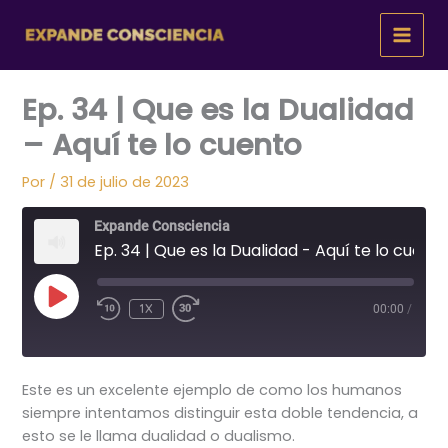
Ir
al
contenido
Ep. 34 | Que es la Dualidad
– Aquí te lo cuento
Por
/
31 de julio de 2023
Expande Consciencia
Ep. 34 | Que es la Dualidad - Aquí te lo cuento
REPRODUCIR
1X
00:00
/
EPISODIO
Este es un excelente ejemplo de como los humanos
siempre intentamos distinguir esta doble tendencia, a
esto se le llama dualidad o dualismo.