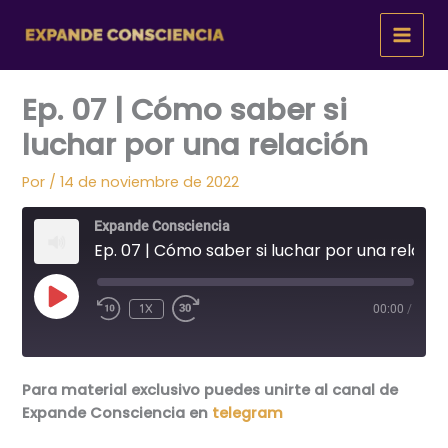
Ir
al
contenido
Ep. 07 | Cómo saber si
luchar por una relación
Por
/
14 de noviembre de 2022
Expande Consciencia
Ep. 07 | Cómo saber si luchar por una relación
REPRODUCIR
1X
00:00
/
EPISODIO
Para material exclusivo puedes unirte al canal de
Expande Consciencia en
telegram