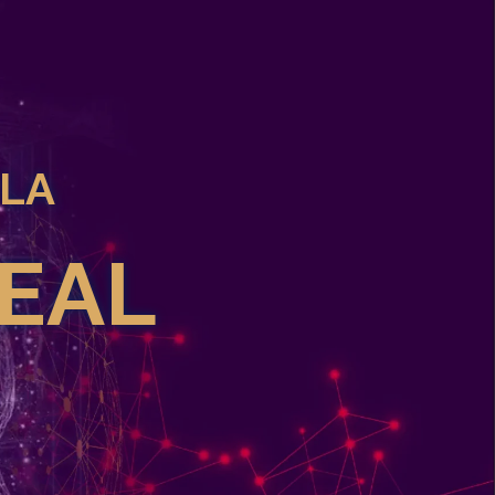
 LA
EAL