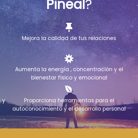
Pineal
?
Mejora la calidad de tus relaciones
Aumenta la energía , concentración y el
bienestar físico y emocional
 y
Proporciona herramientas para el
autoconocimiento y el desarrollo personal