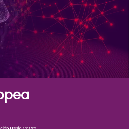
lopea
ción Fresia Castro.