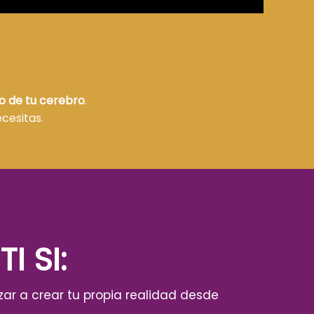
o de tu cerebro
.
cesitas.
I SI:
zar a crear tu propia realidad desde