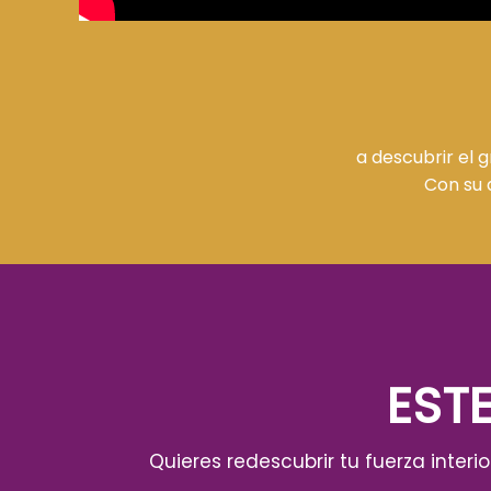
a descubrir el 
Con su 
ESTE
Quieres redescubrir tu fuerza inter