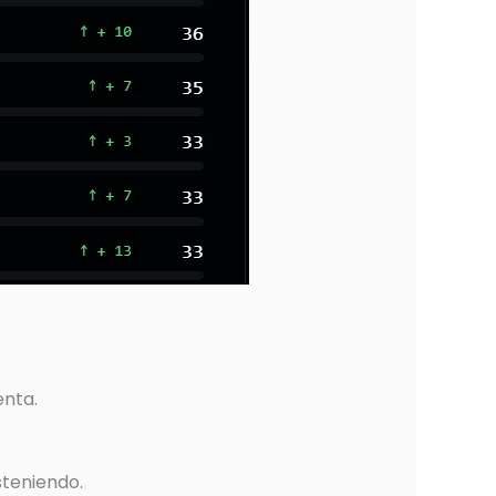
enta.
steniendo.