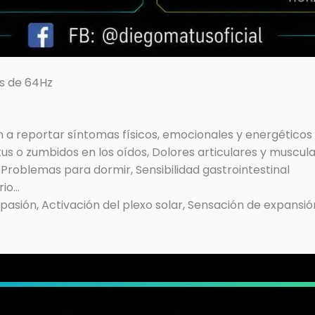
s de 64Hz
 reportar síntomas físicos, emocionales y energéticos 
itus o zumbidos en los oídos, Dolores articulares y muscul
 Problemas para dormir, Sensibilidad gastrointestinal
rio…
pasión, Activación del plexo solar, Sensación de expansió