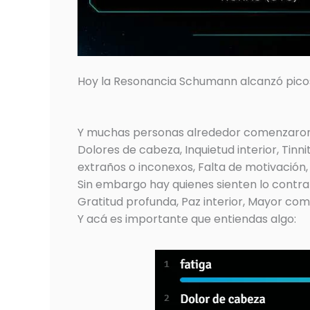
Hoy la Resonancia Schumann alcanzó pico
Y muchas personas alrededor comenzaron a
Dolores de cabeza, Inquietud interior, Tinn
extraños o inconexos, Falta de motivación,
Sin embargo hay quienes sienten lo contra
Gratitud profunda, Paz interior, Mayor com
Y acá es importante que entiendas algo: