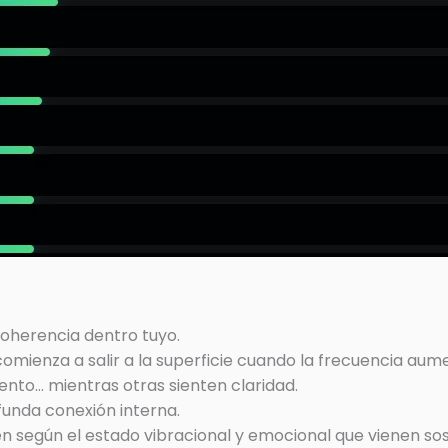
coherencia dentro tuyo.
omienza a salir a la superficie cuando la frecuencia aum
nto… mientras otras sienten claridad.
funda conexión interna.
 según el estado vibracional y emocional que vienen so