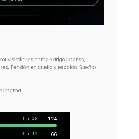
muy similares como Fatiga intensa,
ares, Tensión en cuello y espalda, Sueños
n interna…