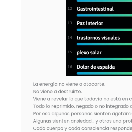
La energía no viene a atacarte.
No viene a destruirte.
Viene a revelar lo que todavía no está en 
Todo lo reprimido, negado o no integrado c
Por eso algunas personas sienten agotamie
Algunas sienten ansiedad… y otras una pro
Cada cuerpo y cada consciencia responden